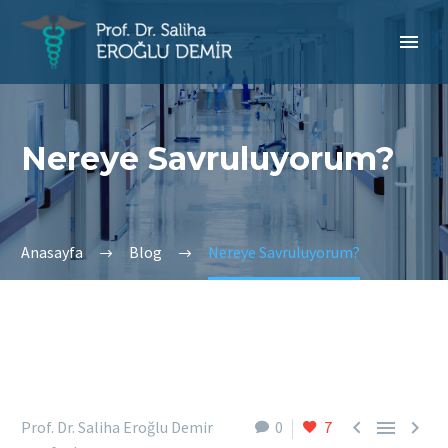
Nereye Savruluyorum?
Anasayfa
Blog
Nereye Savruluyorum?



Prof. Dr. Saliha Eroğlu Demir
0
7