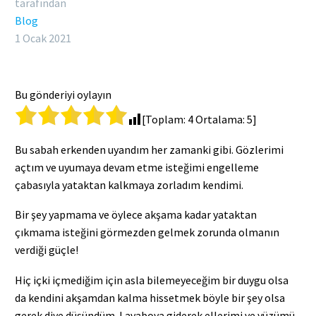
tarafından
Blog
1 Ocak 2021
Bu gönderiyi oylayın
[Toplam:
4
Ortalama:
5
]
Bu sabah erkenden uyandım her zamanki gibi. Gözlerimi
açtım ve uyumaya devam etme isteğimi engelleme
çabasıyla yataktan kalkmaya zorladım kendimi.
Bir şey yapmama ve öylece akşama kadar yataktan
çıkmama isteğini görmezden gelmek zorunda olmanın
verdiği güçle!
Hiç içki içmediğim için asla bilemeyeceğim bir duygu olsa
da kendini akşamdan kalma hissetmek böyle bir şey olsa
gerek diye düşündüm. Lavaboya giderek ellerimi ve yüzümü