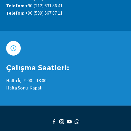
Telefon:
+90 (212) 631 86 41
Telefon:
+90 (539) 567 87 11


Çalışma Saatleri:
Hafta İçi: 9:00 – 18:00
Hafta Sonu: Kapalı