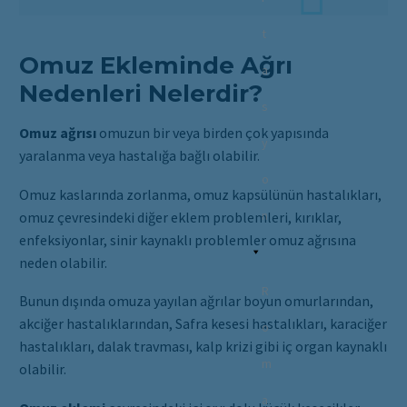
t
Omuz Ekleminde Ağrı
a
Nedenleri Nelerdir?
s
Omuz ağrısı
omuzun bir veya birden çok yapısında
y
yaralanma veya hastalığa bağlı olabilir.
o
Omuz kaslarında zorlanma, omuz kapsülünün hastalıkları,
n
omuz çevresindeki diğer eklem problemleri, kırıklar,
enfeksiyonlar, sinir kaynaklı problemler omuz ağrısına
neden olabilir.
R
Bunun dışında omuza yayılan ağrılar boyun omurlarından,
akciğer hastalıklarından, Safra kesesi hastalıkları, karaciğer
o
hastalıkları, dalak travması, kalp krizi gibi iç organ kaynaklı
m
olabilir.
a