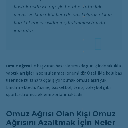
a
hastalarında ise ağrıyla beraber tutukluk
olması ve hem aktif hem de pasif olarak eklem
m
hareketlerinin kısıtlanmış bulunması tanıda
l
ipucudur.
a
y
ı
Omuz ağrısı
ile başvuran hastalarımızda gün içinde sıklıkla
yaptıkları işlerin sorgulanması önemlidir. Özellikle kolu baş
c
üzerinde kullanarak çalışıyor olmak omuza aşırı yük
ı
bindirmektedir. Yüzme, basketbol, tenis, voleybol gibi
sporlarda omuz eklemi zorlanmaktadır.
T
ı
Omuz Ağrısı Olan Kişi Omuz
p
Ağrısını Azaltmak İçin Neler