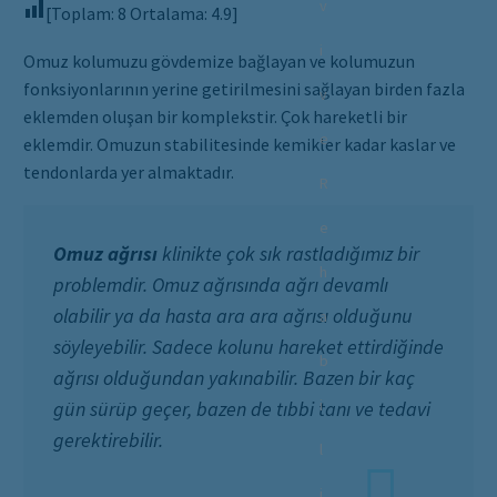
v
[Toplam:
8
Ortalama:
4.9
]
i
Omuz kolumuzu gövdemize bağlayan ve kolumuzun
fonksiyonlarının yerine getirilmesini sağlayan birden fazla
v
eklemden oluşan bir komplekstir. Çok hareketli bir
e
eklemdir. Omuzun stabilitesinde kemikler kadar kaslar ve
tendonlarda yer almaktadır.
R
e
Omuz ağrısı
klinikte çok sık rastladığımız bir
h
problemdir. Omuz ağrısında ağrı devamlı
olabilir ya da hasta ara ara ağrısı olduğunu
a
söyleyebilir. Sadece kolunu hareket ettirdiğinde
b
ağrısı olduğundan yakınabilir. Bazen bir kaç
i
gün sürüp geçer, bazen de tıbbi tanı ve tedavi
gerektirebilir.
l
i