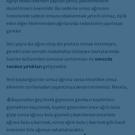
Ağrıyı tedavi ederken yapılan yanlış yüklenmelerin
l
düzeltilmesi önemlidir. Bu nedenle omuz ağrısının
a
tedavisinde sadece omuza odaklanmak yeterli olmaz, eşlik
eden diğer eklemlerdeki ağrılarında tedavisinin yapılması
m
gerekir.
a
İleri yaşta diz ağrısı olup diz protezi olmak istemeyen,
l
gerekli olan cerrahi müdahaleyi öteleyen hastalarımda
baston kullanırken omuzun zorlanması ile
omuzda
a
tendon yırtıkları
gelişmekte.
r
Yeni başlangıçlı bir omuz ağrınız varsa öncelikle omuz
ı
eklemini zorlamadan yaşantınıza devam etmelisiz. Mesela,
m
🩸Başınızdan geçirerek giymeniz gereken kıyafetleri
giymekten kaçınmak, kıyafet giyinirken önce ağrılı kolu
ı
giyip sonra ağrısız kolu giymek çıkarırkense öncelikle
ağrısız kolu çıkarmak, sonra ağrılı kolu çıkarmak gibi basit
z
önlemler bile ağrınızı rahatlatacaktır.