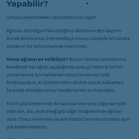
Yapabilir?
Omuza yüklenmeden aktivitelerinizi yapın.
T
e
Ağrınızı artırdığını fark ettiğiniz aktivitelerden kaçının.
Ancak doktorunuz önermedikçe omuzu tümüyle istirahate
d
almak ve hiç kullanmamak önerilmez.
a
Omuz ağrınızı ne tetikliyor?
Bunun farkına varmalısınız.
v
Kendimde bel ağrısı yaşadığımda şunu gördüm ki belimi
zorlamamak için kalkarken omuzlarıma aşırı yük
i
bindiriyordum, el bileklerinden destek alarak kalkarken
farkında olmadan omuz tendonlarımı zorluyordum.
U
Klinik gözlemlerimde de hastalarımın pek çoğunda eşlik
y
eden bel, diz, ayak bileği gibi diğer bölgelerinde ağrıları
g
vardı. Omuz eklemine yaşantımızda farkında olmadan aşırı
yük bindirmekteyiz.
u