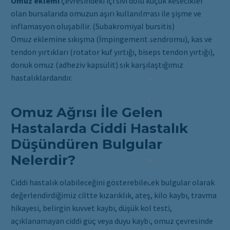
Omuz eklemi
çevresindeki içi sıvı dolu küçük kesecikler
olan bursalarıda omuzun aşırı kullanılması ile şişme ve
t
inflamasyon oluşabilir. (Subakromiyal bursitis)
o
Omuz eklemine sıkışma (İmpingement sendromu), kas ve
tendon yırtıkları (rotator kuf yırtığı, biseps tendon yırtığı),
l
donuk omuz (adheziv kapsülit) sık karşılaştığımız
hastalıklardandır.
o
j
Omuz Ağrısı İle Gelen
i
Hastalarda Ciddi Hastalık
k
Düşündüren Bulgular
Nelerdir?
H
a
Ciddi hastalık olabileceğini gösterebilecek bulgular olarak
değerlendirdiğimiz ciltte kızarıklık, ateş, kilo kaybı, travma
s
hikayesi, belirgin kuvvet kaybı, düşük kol testi,
açıklanamayan ciddi güç veya duyu kaybı, omuz çevresinde
t