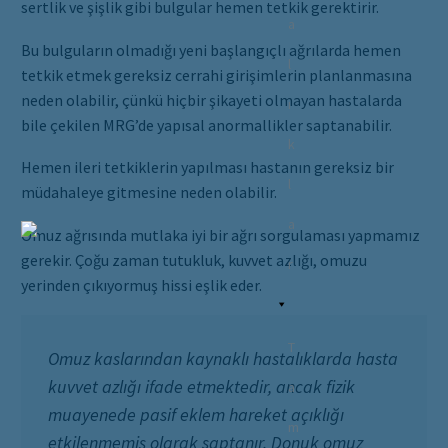
sertlik ve şişlik gibi bulgular hemen tetkik gerektirir.
a
Bu bulguların olmadığı yeni başlangıçlı ağrılarda hemen
l
tetkik etmek gereksiz cerrahi girişimlerin planlanmasına
neden olabilir, çünkü hiçbir şikayeti olmayan hastalarda
ı
bile çekilen MRG’de yapısal anormallikler saptanabilir.
k
Hemen ileri tetkiklerin yapılması hastanın gereksiz bir
l
müdahaleye gitmesine neden olabilir.
a
Omuz ağrısında mutlaka iyi bir ağrı sorgulaması yapmamız
gerekir. Çoğu zaman tutukluk, kuvvet azlığı, omuzu
r
yerinden çıkıyormuş hissi eşlik eder.
T
Omuz kaslarından kaynaklı hastalıklarda hasta
kuvvet azlığı ifade etmektedir, ancak fizik
a
muayenede pasif eklem hareket açıklığı
m
etkilenmemiş olarak saptanır. Donuk omuz