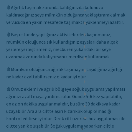
🩸Ağırlık taşımak zorunda kaldığınızda kolunuzu
Y
kaldıracağınız şeye mümkün olduğunca yaklaştırarak almak
ve vücuda en yakın mesafede taşımakta yüklenmeyi azaltır.
a
K
🩸Baş üstünde yaptığınız aktivitelerden kaçınmanız,
z
i
İ
mümkün olduğunca sık kullandığınız eşyaları daha alçak
ı
t
l
yerlere yerleştirmeniz, mecburen yukarıdaki bir şeye
uzanmak zorunda kalıyorsanız merdiven kullanmak.
l
a
e
T
🩸Mümkün olduğunca ağırlık taşımayın, taşıdığınız ağırlığı
a
p
t
ü
ne kadar azaltabilirseniz o kadar iyi olur.
r
l
i
r
🩸Omuz eklemi ve ağrılı bölgeye soğuk uygulama yapılması
a
ş
k
ağrınızı azaltmaya yardımcı olur. Günde 5-6 kez yapılabilir,
en az on dakika uygulanmalıdır, bu süre 30 dakikaya kadar
r
i
ç
uzayabilir. Ara ara ciltte aşırı kızarıklık olup olmadığı
m
e
kontrol edilirse iyi olur. Direk cilt üzerine buz uygulaması ile
ciltte yanık oluşabilir. Soğuk uygulama yaparken ciltle