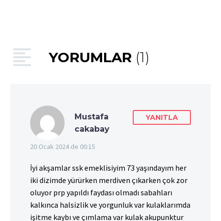
YORUMLAR
(1)
Mustafa
YANITLA
cakabay
20 Ocak 2024 de 00:15
İyi akşamlar ssk emeklisiyim 73 yaşındayım her
iki dizimde yürürken merdiven çıkarken çok zor
oluyor prp yapıldı faydası olmadı sabahları
kalkınca halsizlik ve yorgunluk var kulaklarımda
işitme kaybı ve çımlama var kulak akupunktur