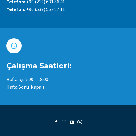
Telefon:
+90 (212) 631 86 41
Telefon:
+90 (539) 567 87 11


Çalışma Saatleri:
Hafta İçi: 9:00 – 18:00
Hafta Sonu: Kapalı