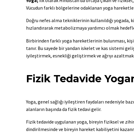
Yoga;
ilk olarak Hindistan’da ortaya çıkan ve fiziksel,
Vücudun farklı bölgelerine odaklanan yoga hareketleri
Doğru nefes alma tekniklerinin kullanıldığı yogada, k
hızlandırarak metabolizmaya yardımcı olmak hedefle
Birbirinden farklı yoga hareketlerinin bulunması, kiş
tanır. Bu sayede bir yandan iskelet ve kas sistemi geli
iyileştirmek, esnekliği geliştirmek ve ağrıyı azaltm
Fizik Tedavide Yoga
Yoga, genel sağlığı iyileştiren faydaları nedeniyle baz
alanların başında da fizik tedavi gelir.
Fizik tedavide uygulanan yoga, bireyin fiziksel ve zih
dindirilmesinde ve bireyin hareket kabiliyetini kaza