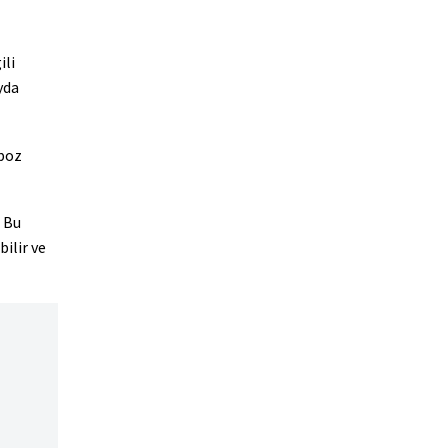
ili
yda
 poz
 Bu
ilir ve