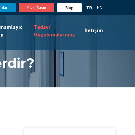
TR
EN
aplar
Yazılı Basın
Blog
mamlayıc
Tedavi
İletişim
ıp
Uygulamalarımız
erdir?