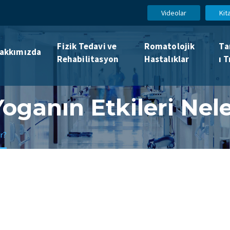
Videolar
Kit
Fizik Tedavi ve
Romatolojik
Ta
akkımızda
Rehabilitasyon
Hastalıklar
ı T
oganın Etkileri Nel
r?