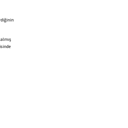
rdiğinin
 almış
isinde