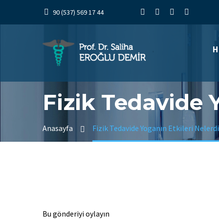
90 (537) 569 17 44
H
Fizik Tedavide Y
Anasayfa
Fizik Tedavide Yoganın Etkileri Nelerdi
Bu gönderiyi oylayın