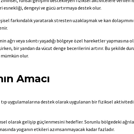
 zihinsel, ruhsal gelişimi destekleyen fiziksel aktivitelere verilen i
 esnekliği, dengeyi ve gücü artırmaya destek olur.
işisel farkındalık yaratarak stresten uzaklaşmak ve kan dolaşımını
nir.
inin ağrı veya sıkıntı yaşadığı bölgeye özel hareketler yapmasına o
şirken, bir yandan da vücut denge becerilerini artırır. Bu şekilde dur
ak mümkün olur.
nın Amacı
ı tıp uygulamalarına destek olarak uygulanan bir fiziksel aktivitedi
insel olarak gelişip güçlenmesini hedefler. Sorunlu bölgedeki ağrıla
nmasında yoganın etkileri azımsanmayacak kadar fazladır.