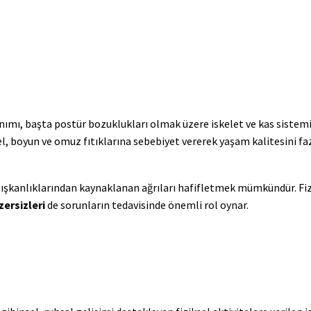
anımı, başta postür bozuklukları olmak üzere iskelet ve kas sistem
el, boyun ve omuz fıtıklarına sebebiyet vererek yaşam kalitesini fa
alışkanlıklarından kaynaklanan ağrıları hafifletmek mümkündür. Fi
ersizleri
de sorunların tedavisinde önemli rol oynar.