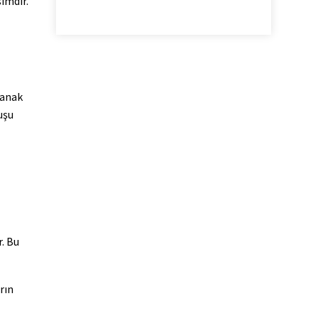
simdir.
lanak
uşu
r. Bu
rın