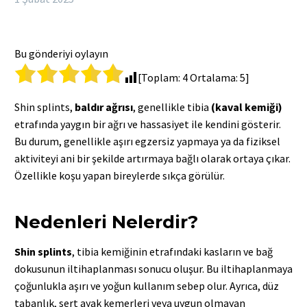
Bu gönderiyi oylayın
[Toplam:
4
Ortalama:
5
]
Shin splints,
baldır ağrısı
, genellikle tibia
(kaval kemiği)
etrafında yaygın bir ağrı ve hassasiyet ile kendini gösterir.
Bu durum, genellikle aşırı egzersiz yapmaya ya da fiziksel
aktiviteyi ani bir şekilde artırmaya bağlı olarak ortaya çıkar.
Özellikle koşu yapan bireylerde sıkça görülür.
Nedenleri Nelerdir?
Shin splints
, tibia kemiğinin etrafındaki kasların ve bağ
dokusunun iltihaplanması sonucu oluşur. Bu iltihaplanmaya
çoğunlukla aşırı ve yoğun kullanım sebep olur. Ayrıca, düz
tabanlık, sert ayak kemerleri veya uygun olmayan