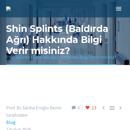
Shin Splints (Baldırda
Ağrı) Hakkında Bilgi
Verir misiniz?
Anasayfa
Blog
Shin Splints (Baldırda Ağrı) Hakkında Bilgi Verir misiniz?



Prof. Dr. Saliha Eroğlu Demir
0
13
tarafından
Blog
1 Şubat 2025