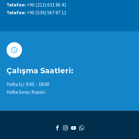
Telefon:
+90 (212) 631 86 41
Telefon:
+90 (539) 567 87 11


Çalışma Saatleri:
Hafta İçi: 9:00 – 18:00
Hafta Sonu: Kapalı