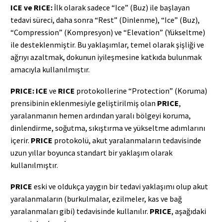
ICE ve RICE:
İlk olarak sadece “Ice” (Buz) ile başlayan
tedavi süreci, daha sonra “Rest” (Dinlenme), “Ice” (Buz),
“Compression” (Kompresyon) ve “Elevation” (Yükseltme)
ile desteklenmiştir. Bu yaklaşımlar, temel olarak şişliği ve
ağrıyı azaltmak, dokunun iyileşmesine katkıda bulunmak
amacıyla kullanılmıştır.
PRICE:
ICE
ve
RICE
protokollerine “Protection” (Koruma)
prensibinin eklenmesiyle geliştirilmiş olan
PRICE
,
yaralanmanın hemen ardından yaralı bölgeyi koruma,
dinlendirme, soğutma, sıkıştırma ve yükseltme adımlarını
içerir.
PRICE
protokolü, akut yaralanmaların tedavisinde
uzun yıllar boyunca standart bir yaklaşım olarak
kullanılmıştır.
PRICE
eski ve oldukça yaygın bir tedavi yaklaşımı olup akut
yaralanmaların (burkulmalar, ezilmeler, kas ve bağ
yaralanmaları gibi) tedavisinde kullanılır.
PRICE
, aşağıdaki