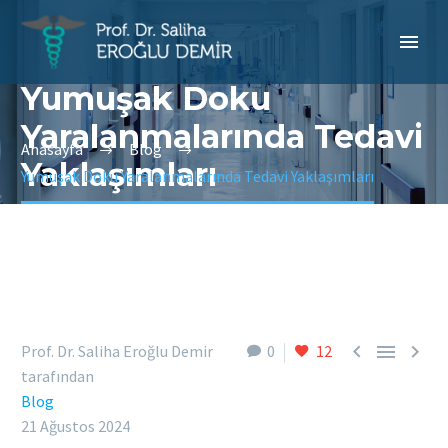
Yumuşak Doku
Yaralanmalarında Tedavi
Anasayfa
Blog
Yaklaşımları
Yumuşak Doku Yaralanmalarında Tedavi Yaklaşımları



Prof. Dr. Saliha Eroğlu Demir
0
12
tarafından
Blog
21 Ağustos 2024