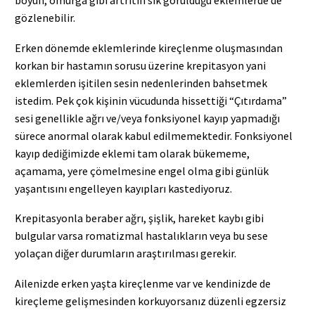
boyun, omurga gibi artritin sık görüldüğü eklemlerde de
gözlenebilir.
Erken dönemde eklemlerinde kireçlenme oluşmasından
korkan bir hastamın sorusu üzerine krepitasyon yani
eklemlerden işitilen sesin nedenlerinden bahsetmek
istedim. Pek çok kişinin vücudunda hissettiği “Çıtırdama”
sesi genellikle ağrı ve/veya fonksiyonel kayıp yapmadığı
sürece anormal olarak kabul edilmemektedir. Fonksiyonel
kayıp dediğimizde eklemi tam olarak bükememe,
açamama, yere çömelmesine engel olma gibi günlük
yaşantısını engelleyen kayıpları kastediyoruz.
Krepitasyonla beraber ağrı, şişlik, hareket kaybı gibi
bulgular varsa romatizmal hastalıkların veya bu sese
yolaçan diğer durumların araştırılması gerekir.
Ailenizde erken yaşta kireçlenme var ve kendinizde de
kireçleme gelişmesinden korkuyorsanız düzenli egzersiz