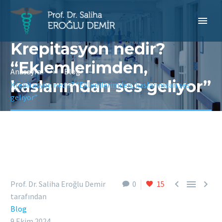
Krepitasyon nedir?
“Eklemlerimden,
Anasayfa
Blog
kaslarımdan ses geliyor”
Krepitasyon nedir? “Eklemlerimden, kaslarımdan ses
geliyor”



Prof. Dr. Saliha Eroğlu Demir
0
15
tarafından
Blog
9 Ekim 2024