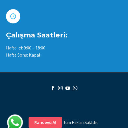


Çalışma Saatleri:
Hafta İçi: 9:00 – 18:00
Hafta Sonu: Kapalı
Randevu Al
2026 © Copyright. Tüm Hakları Saklıdır.