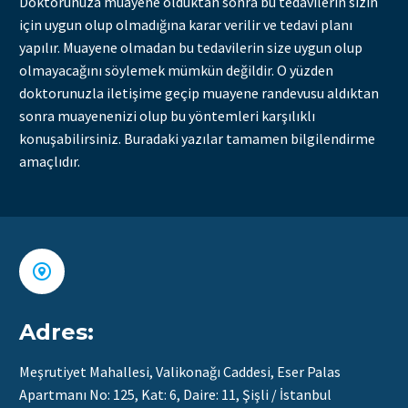
Doktorunuza muayene olduktan sonra bu tedavilerin sizin
için uygun olup olmadığına karar verilir ve tedavi planı
yapılır. Muayene olmadan bu tedavilerin size uygun olup
olmayacağını söylemek mümkün değildir. O yüzden
doktorunuzla iletişime geçip muayene randevusu aldıktan
sonra muayenenizi olup bu yöntemleri karşılıklı
konuşabilirsiniz. Buradaki yazılar tamamen bilgilendirme
amaçlıdır.


Adres:
Meşrutiyet Mahallesi, Valikonağı Caddesi, Eser Palas
Apartmanı No: 125, Kat: 6, Daire: 11, Şişli / İstanbul